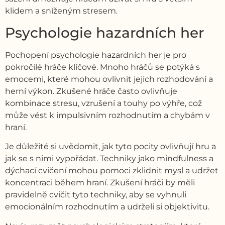
klidem a sníženým stresem.
Psychologie hazardních her
Pochopení psychologie hazardních her je pro
pokročilé hráče klíčové. Mnoho hráčů se potýká s
emocemi, které mohou ovlivnit jejich rozhodování a
herní výkon. Zkušené hráče často ovlivňuje
kombinace stresu, vzrušení a touhy po výhře, což
může vést k impulsivním rozhodnutím a chybám v
hraní.
Je důležité si uvědomit, jak tyto pocity ovlivňují hru a
jak se s nimi vypořádat. Techniky jako mindfulness a
dýchací cvičení mohou pomoci zklidnit mysl a udržet
koncentraci během hraní. Zkušení hráči by měli
pravidelně cvičit tyto techniky, aby se vyhnuli
emocionálním rozhodnutím a udrželi si objektivitu.