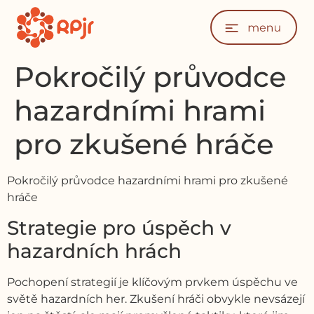
Pokročilý průvodce
hazardními hrami
pro zkušené hráče
Pokročilý průvodce hazardními hrami pro zkušené
hráče
Strategie pro úspěch v
hazardních hrách
Pochopení strategií je klíčovým prvkem úspěchu ve
světě hazardních her. Zkušení hráči obvykle nevsázejí