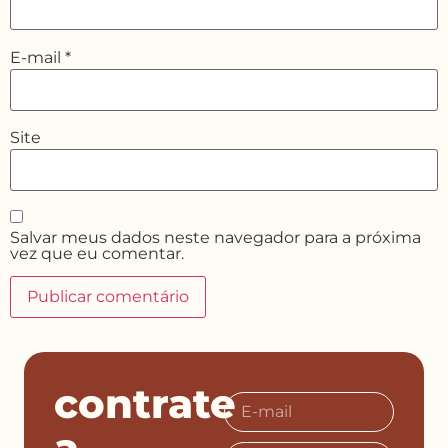
E-mail
*
Site
Salvar meus dados neste navegador para a próxima
vez que eu comentar.
contrate
a