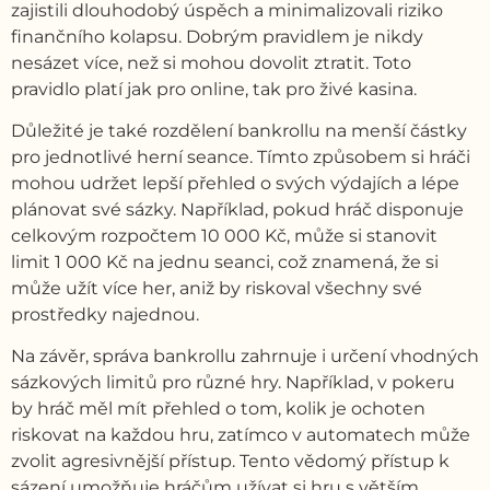
zajistili dlouhodobý úspěch a minimalizovali riziko
finančního kolapsu. Dobrým pravidlem je nikdy
nesázet více, než si mohou dovolit ztratit. Toto
pravidlo platí jak pro online, tak pro živé kasina.
Důležité je také rozdělení bankrollu na menší částky
pro jednotlivé herní seance. Tímto způsobem si hráči
mohou udržet lepší přehled o svých výdajích a lépe
plánovat své sázky. Například, pokud hráč disponuje
celkovým rozpočtem 10 000 Kč, může si stanovit
limit 1 000 Kč na jednu seanci, což znamená, že si
může užít více her, aniž by riskoval všechny své
prostředky najednou.
Na závěr, správa bankrollu zahrnuje i určení vhodných
sázkových limitů pro různé hry. Například, v pokeru
by hráč měl mít přehled o tom, kolik je ochoten
riskovat na každou hru, zatímco v automatech může
zvolit agresivnější přístup. Tento vědomý přístup k
sázení umožňuje hráčům užívat si hru s větším