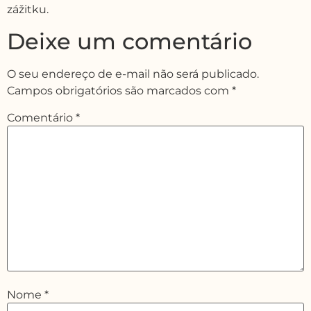
zážitku.
Deixe um comentário
O seu endereço de e-mail não será publicado.
Campos obrigatórios são marcados com
*
Comentário
*
Nome
*