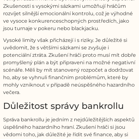
Zkušenosti s vysokými sázkami umožňují hráčům
rozvíjet silnější emocionální kontrolu, což je výhodné
ve vysoce konkurenceschopných prostředích, jako
jsou turnaje v pokeru nebo blackjacku.
Vysoké limity však přicházejí i s riziky. Je důležité si
uvědomit, že s většími sázkami se zvyšuje i
potenciální ztráta. Zkušení hráči proto musí mít dobře
promyšlený plán a být připraveni na možné negativní
scénáře. Měli by mít stanovený rozpočet a dodržovat
ho, aby se vyhnuli finančním problémům, které by
mohly vzniknout v případě neúspěšného hazardního
večera.
Důležitost správy bankrollu
Správa bankrollu je jedním z nejdůležitějších aspektů
úspěšného hazardního hraní. Zkušení hráči si jsou
vědomi toho, jak důležité je řídit své finance, aby si