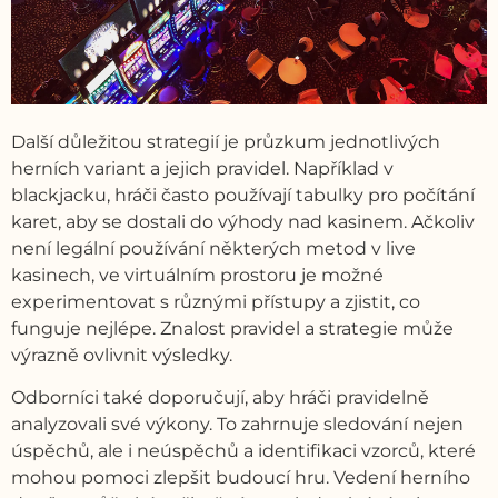
Další důležitou strategií je průzkum jednotlivých
herních variant a jejich pravidel. Například v
blackjacku, hráči často používají tabulky pro počítání
karet, aby se dostali do výhody nad kasinem. Ačkoliv
není legální používání některých metod v live
kasinech, ve virtuálním prostoru je možné
experimentovat s různými přístupy a zjistit, co
funguje nejlépe. Znalost pravidel a strategie může
výrazně ovlivnit výsledky.
Odborníci také doporučují, aby hráči pravidelně
analyzovali své výkony. To zahrnuje sledování nejen
úspěchů, ale i neúspěchů a identifikaci vzorců, které
mohou pomoci zlepšit budoucí hru. Vedení herního