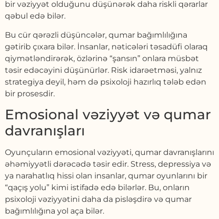
bir vəziyyət olduğunu düşünərək daha riskli qərarlar
qəbul edə bilər.
Bu cür qərəzli düşüncələr, qumar bağımlılığına
gətirib çıxara bilər. İnsanlar, nəticələri təsadüfi olaraq
qiymətləndirərək, özlərinə “şansın” onlara müsbət
təsir edəcəyini düşünürlər. Risk idarəetməsi, yalnız
strategiya deyil, həm də psixoloji hazırlıq tələb edən
bir prosesdir.
Emosional vəziyyət və qumar
davranışları
Oyunçuların emosional vəziyyəti, qumar davranışlarını
əhəmiyyətli dərəcədə təsir edir. Stress, depressiya və
ya narahatlıq hissi olan insanlar, qumar oyunlarını bir
“qaçış yolu” kimi istifadə edə bilərlər. Bu, onların
psixoloji vəziyyətini daha da pisləşdirə və qumar
bağımlılığına yol aça bilər.