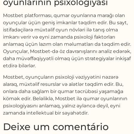
oyunlarının psixologiyası
Mostbet platforması, qumar oyunlarına marağı olan
oyunçular üçün geniş imkanlar təqdim edir. Bu sayt,
istifadəçilərə müxtəlif oyun növləri ilə tanış olma
imkanı verir və eyni zamanda psixoloji faktorları
anlamaq üçün lazım olan məlumatları da təqdim edir.
Oyunçular, Mostbet-də öz davranışlarını analiz edərək,
daha müvəffəqiyyətli olmaq üçün strategiyalar inkişaf
etdirə bilərlər.
Mostbet, oyunçuların psixoloji vəziyyətini nəzərə
alaraq, müxtəlif resurslar və alətlər təqdim edir. Bu,
onlara daha sağlam bir qumar təcrübəsi yaşamağa
kömək edir. Beləliklə, Mostbet ilə qumar oyunlarının
psixologiyasını anlamaq, yalnız əyləncə deyil, eyni
zamanda intellektual bir səyahətdir.
Deixe um comentário