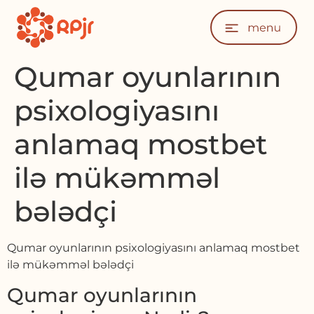
Qumar oyunlarının
psixologiyasını
anlamaq mostbet
ilə mükəmməl
bələdçi
Qumar oyunlarının psixologiyasını anlamaq mostbet
ilə mükəmməl bələdçi
Qumar oyunlarının