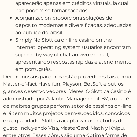
aparecerão apenas em créditos virtuais, la cual
não podem se tornar sacados.
A organizacion proporciona soluções de
deposito modernas e diversificadas, adequadas
ao público do brasil.
Simply No Slottica on line casino on the
internet, operating system usuários encontram
suporte by way of chat ao vivo e email,
apresentando respostas rápidas e atendimento
em português.
Dentre nossos parceiros estão provedores tais como
Matter-of-fact Have fun, Playson, BetSoft e outros
grandes desenvolvedores líderes. O Slottica Casino é
administrado por Atlantic Management BV, o qual é 1
de maiores grupos perform setor de cassinos on-line
e já tem muitos projetos bem-sucedidos, conocidos
e de qualidade. Slottica acepta varios métodos de
gusto, incluyendo Visa, MasterCard, Mach y Khipu,
entre otros. Esses bônus são uma óptima forma de