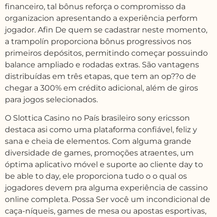
financeiro, tal bônus reforça o compromisso da
organizacion apresentando a experiência perform
jogador. Afin De quem se cadastrar neste momento,
a trampolín proporciona bônus progressivos nos
primeiros depósitos, permitindo começar possuindo
balance ampliado e rodadas extras. São vantagens
distribuídas em três etapas, que tem an op??o de
chegar a 300% em crédito adicional, além de giros
para jogos selecionados.
O Slottica Casino no País brasileiro sony ericsson
destaca asi como uma plataforma confiável, feliz y
sana e cheia de elementos. Com alguma grande
diversidade de games, promoções atraentes, um
óptima aplicativo móvel e suporte ao cliente day to
be able to day, ele proporciona tudo o o qual os
jogadores devem pra alguma experiência de cassino
online completa. Possa Ser você um incondicional de
caça-níqueis, games de mesa ou apostas esportivas,