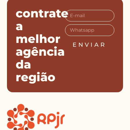
contrate
a
melhor
ENVIAR
agência
da
região