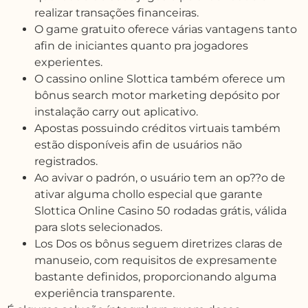
realizar transações financeiras.
O game gratuito oferece várias vantagens tanto
afin de iniciantes quanto pra jogadores
experientes.
O cassino online Slottica também oferece um
bônus search motor marketing depósito por
instalação carry out aplicativo.
Apostas possuindo créditos virtuais também
estão disponíveis afin de usuários não
registrados.
Ao avivar o padrón, o usuário tem an op??o de
ativar alguma chollo especial que garante
Slottica Online Casino 50 rodadas grátis, válida
para slots selecionados.
Los Dos os bônus seguem diretrizes claras de
manuseio, com requisitos de expresamente
bastante definidos, proporcionando alguma
experiência transparente.