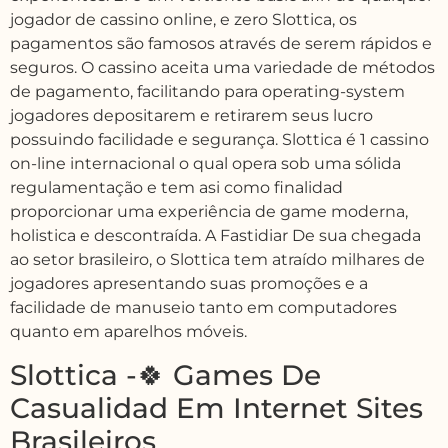
jogador de cassino online, e zero Slottica, os
pagamentos são famosos através de serem rápidos e
seguros. O cassino aceita uma variedade de métodos
de pagamento, facilitando para operating-system
jogadores depositarem e retirarem seus lucro
possuindo facilidade e segurança. Slottica é 1 cassino
on-line internacional o qual opera sob uma sólida
regulamentação e tem asi como finalidad
proporcionar uma experiência de game moderna,
holistica e descontraída. A Fastidiar De sua chegada
ao setor brasileiro, o Slottica tem atraído milhares de
jogadores apresentando suas promoções e a
facilidade de manuseio tanto em computadores
quanto em aparelhos móveis.
Slottica -🍀 Games De
Casualidad Em Internet Sites
Brasileiros