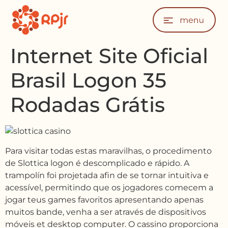
Internet Site Oficial
Brasil Logon 35
Rodadas Grátis
Para visitar todas estas maravilhas, o procedimento
de Slottica logon é descomplicado e rápido. A
trampolín foi projetada afin de se tornar intuitiva e
acessível, permitindo que os jogadores comecem a
jogar teus games favoritos apresentando apenas
muitos bande, venha a ser através de dispositivos
móveis et desktop computer. O cassino proporciona