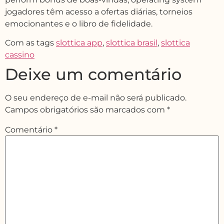
jogadores têm acesso a ofertas diárias, torneios
emocionantes e o libro de fidelidade.
Com as tags
slottica app
,
slottica brasil
,
slottica
cassino
Deixe um comentário
O seu endereço de e-mail não será publicado.
Campos obrigatórios são marcados com
*
Comentário
*