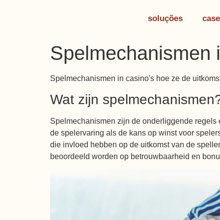
soluções
case
Spelmechanismen in
Spelmechanismen in casino's hoe ze de uitkoms
Wat zijn spelmechanismen
Spelmechanismen zijn de onderliggende regels e
de spelervaring als de kans op winst voor spelers
die invloed hebben op de uitkomst van de spellen.
beoordeeld worden op betrouwbaarheid en bonu