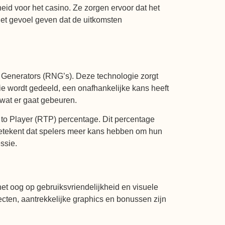
id voor het casino. Ze zorgen ervoor dat het
 het gevoel geven dat de uitkomsten
 Generators (RNG’s). Deze technologie zorgt
die wordt gedeeld, een onafhankelijke kans heeft
 wat er gaat gebeuren.
o Player (RTP) percentage. Dit percentage
betekent dat spelers meer kans hebben om hun
essie.
t oog op gebruiksvriendelijkheid en visuele
fecten, aantrekkelijke graphics en bonussen zijn