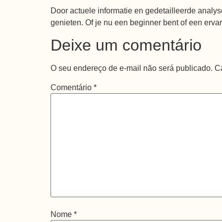
Door actuele informatie en gedetailleerde analys
genieten. Of je nu een beginner bent of een erva
Deixe um comentário
O seu endereço de e-mail não será publicado.
C
Comentário
*
Nome
*