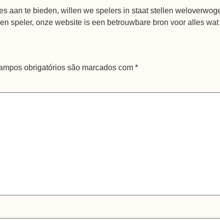
es aan te bieden, willen we spelers in staat stellen weloverwo
ren speler, onze website is een betrouwbare bron voor alles wat
ampos obrigatórios são marcados com
*