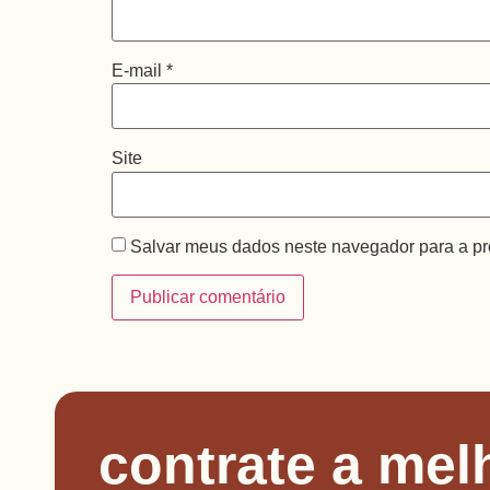
E-mail
*
Site
Salvar meus dados neste navegador para a pr
contrate a mel