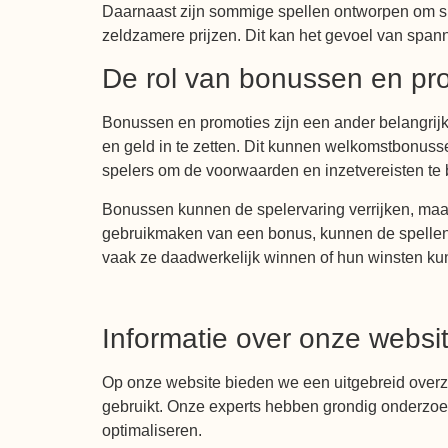
Daarnaast zijn sommige spellen ontworpen om spe
zeldzamere prijzen. Dit kan het gevoel van spann
De rol van bonussen en pr
Bonussen en promoties zijn een ander belangrij
en geld in te zetten. Dit kunnen welkomstbonussen,
spelers om de voorwaarden en inzetvereisten te 
Bonussen kunnen de spelervaring verrijken, maar
gebruikmaken van een bonus, kunnen de spellen
vaak ze daadwerkelijk winnen of hun winsten ku
Informatie over onze websi
Op onze website bieden we een uitgebreid overzi
gebruikt. Onze experts hebben grondig onderzo
optimaliseren.