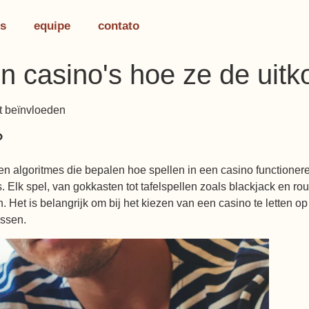
s
equipe
contato
 casino's hoe ze de uitk
t beïnvloeden
?
n algoritmes die bepalen hoe spellen in een casino functioner
. Elk spel, van gokkasten tot tafelspellen zoals blackjack en r
 Het is belangrijk om bij het kiezen van een casino te letten o
ssen.