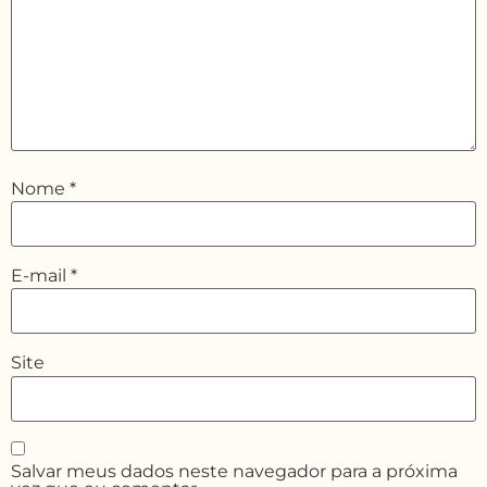
Nome
*
E-mail
*
Site
Salvar meus dados neste navegador para a próxima