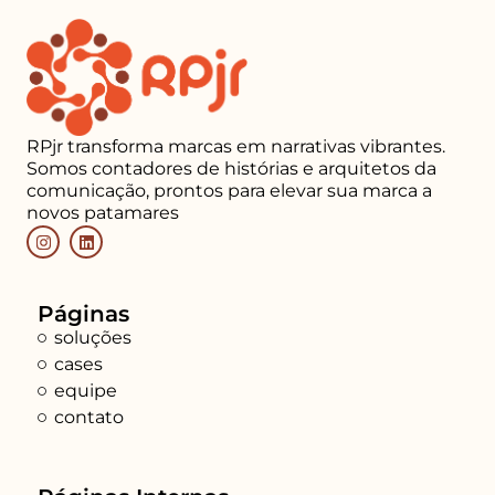
RPjr transforma marcas em narrativas vibrantes.
Somos contadores de histórias e arquitetos da
comunicação, prontos para elevar sua marca a
novos patamares
Páginas
soluções
cases
equipe
contato