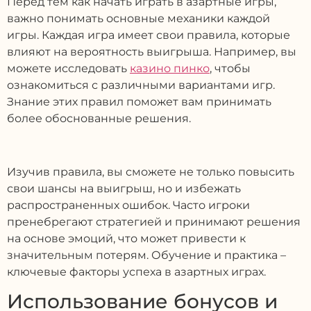
Перед тем как начать играть в азартные игры,
важно понимать основные механики каждой
игры. Каждая игра имеет свои правила, которые
влияют на вероятность выигрыша. Например, вы
можете исследовать
казино пинко
, чтобы
ознакомиться с различными вариантами игр.
Знание этих правил поможет вам принимать
более обоснованные решения.
Изучив правила, вы сможете не только повысить
свои шансы на выигрыш, но и избежать
распространенных ошибок. Часто игроки
пренебрегают стратегией и принимают решения
на основе эмоций, что может привести к
значительным потерям. Обучение и практика –
ключевые факторы успеха в азартных играх.
Использование бонусов и