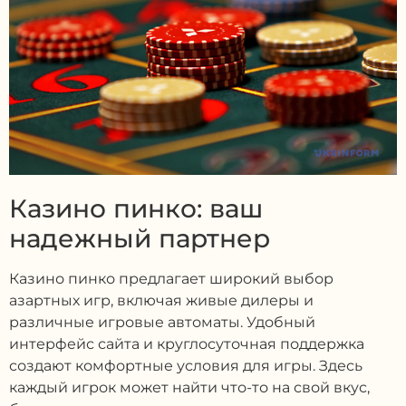
Казино пинко: ваш
надежный партнер
Казино пинко предлагает широкий выбор
азартных игр, включая живые дилеры и
различные игровые автоматы. Удобный
интерфейс сайта и круглосуточная поддержка
создают комфортные условия для игры. Здесь
каждый игрок может найти что-то на свой вкус,