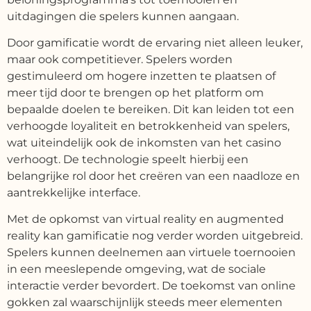
uitdagingen die spelers kunnen aangaan.
Door gamificatie wordt de ervaring niet alleen leuker,
maar ook competitiever. Spelers worden
gestimuleerd om hogere inzetten te plaatsen of
meer tijd door te brengen op het platform om
bepaalde doelen te bereiken. Dit kan leiden tot een
verhoogde loyaliteit en betrokkenheid van spelers,
wat uiteindelijk ook de inkomsten van het casino
verhoogt. De technologie speelt hierbij een
belangrijke rol door het creëren van een naadloze en
aantrekkelijke interface.
Met de opkomst van virtual reality en augmented
reality kan gamificatie nog verder worden uitgebreid.
Spelers kunnen deelnemen aan virtuele toernooien
in een meeslepende omgeving, wat de sociale
interactie verder bevordert. De toekomst van online
gokken zal waarschijnlijk steeds meer elementen