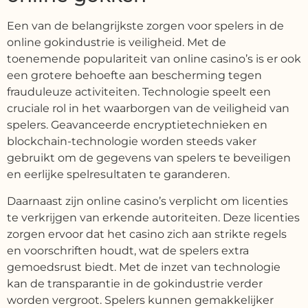
Een van de belangrijkste zorgen voor spelers in de
online gokindustrie is veiligheid. Met de
toenemende populariteit van online casino’s is er ook
een grotere behoefte aan bescherming tegen
frauduleuze activiteiten. Technologie speelt een
cruciale rol in het waarborgen van de veiligheid van
spelers. Geavanceerde encryptietechnieken en
blockchain-technologie worden steeds vaker
gebruikt om de gegevens van spelers te beveiligen
en eerlijke spelresultaten te garanderen.
Daarnaast zijn online casino’s verplicht om licenties
te verkrijgen van erkende autoriteiten. Deze licenties
zorgen ervoor dat het casino zich aan strikte regels
en voorschriften houdt, wat de spelers extra
gemoedsrust biedt. Met de inzet van technologie
kan de transparantie in de gokindustrie verder
worden vergroot. Spelers kunnen gemakkelijker