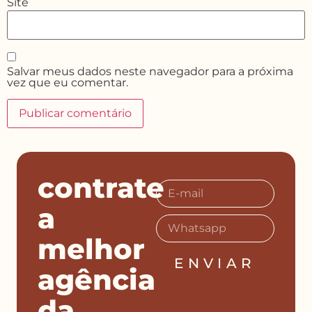
Site
Salvar meus dados neste navegador para a próxima
vez que eu comentar.
contrate
a
melhor
ENVIAR
agência
da