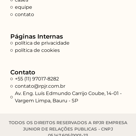
equipe
contato
Páginas Internas
política de privacidade
política de cookies
Contato
+55 (11) 97017-8282
contato@rpjr.com.br
Av. Eng. Luís Edmundo Carrijo Coube, 14-01 -
Vargem Limpa, Bauru - SP
TODOS OS DIREITOS RESERVADOS A RPJR EMPRESA
JUNIOR DE RELAÇÕES PUBLICAS - CNPJ
05.147.605/0001-23