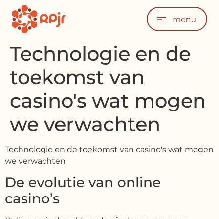
Technologie en de
toekomst van
casino's wat mogen
we verwachten
Technologie en de toekomst van casino's wat mogen
we verwachten
De evolutie van online
casino’s