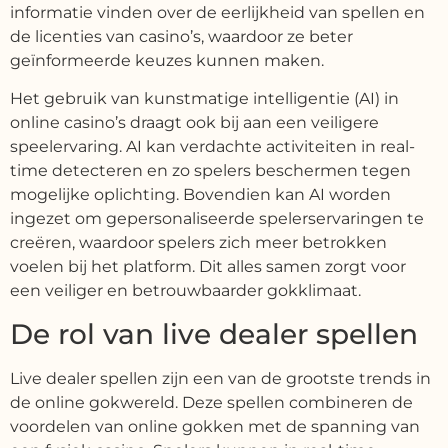
informatie vinden over de eerlijkheid van spellen en
de licenties van casino’s, waardoor ze beter
geïnformeerde keuzes kunnen maken.
Het gebruik van kunstmatige intelligentie (AI) in
online casino’s draagt ook bij aan een veiligere
speelervaring. AI kan verdachte activiteiten in real-
time detecteren en zo spelers beschermen tegen
mogelijke oplichting. Bovendien kan AI worden
ingezet om gepersonaliseerde spelerservaringen te
creëren, waardoor spelers zich meer betrokken
voelen bij het platform. Dit alles samen zorgt voor
een veiliger en betrouwbaarder gokklimaat.
De rol van live dealer spellen
Live dealer spellen zijn een van de grootste trends in
de online gokwereld. Deze spellen combineren de
voordelen van online gokken met de spanning van