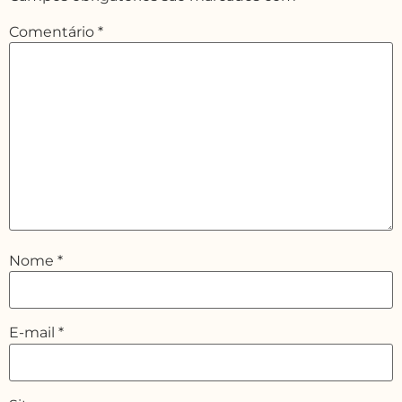
Comentário
*
Nome
*
E-mail
*