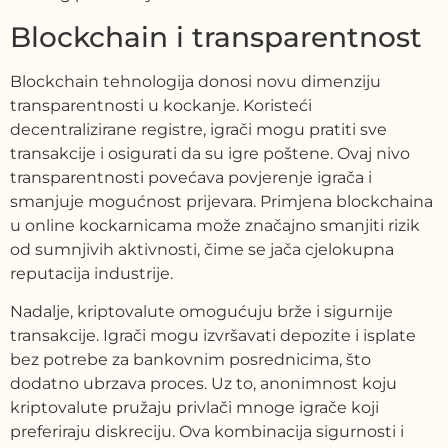
Blockchain i transparentnost
Blockchain tehnologija donosi novu dimenziju
transparentnosti u kockanje. Koristeći
decentralizirane registre, igrači mogu pratiti sve
transakcije i osigurati da su igre poštene. Ovaj nivo
transparentnosti povećava povjerenje igrača i
smanjuje mogućnost prijevara. Primjena blockchaina
u online kockarnicama može značajno smanjiti rizik
od sumnjivih aktivnosti, čime se jača cjelokupna
reputacija industrije.
Nadalje, kriptovalute omogućuju brže i sigurnije
transakcije. Igrači mogu izvršavati depozite i isplate
bez potrebe za bankovnim posrednicima, što
dodatno ubrzava proces. Uz to, anonimnost koju
kriptovalute pružaju privlači mnoge igrače koji
preferiraju diskreciju. Ova kombinacija sigurnosti i