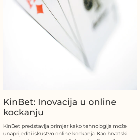
KinBet: Inovacija u online
kockanju
KinBet predstavlja primjer kako tehnologija može
unaprijediti iskustvo online kockanja. Kao hrvatski