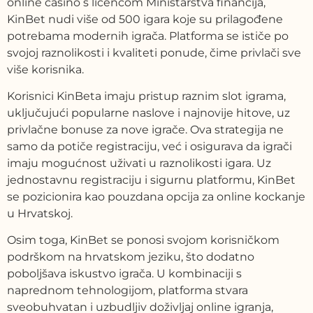
online casino s licencom Ministarstva financija,
KinBet nudi više od 500 igara koje su prilagođene
potrebama modernih igrača. Platforma se ističe po
svojoj raznolikosti i kvaliteti ponude, čime privlači sve
više korisnika.
Korisnici KinBeta imaju pristup raznim slot igrama,
uključujući popularne naslove i najnovije hitove, uz
privlačne bonuse za nove igrače. Ova strategija ne
samo da potiče registraciju, već i osigurava da igrači
imaju mogućnost uživati u raznolikosti igara. Uz
jednostavnu registraciju i sigurnu platformu, KinBet
se pozicionira kao pouzdana opcija za online kockanje
u Hrvatskoj.
Osim toga, KinBet se ponosi svojom korisničkom
podrškom na hrvatskom jeziku, što dodatno
poboljšava iskustvo igrača. U kombinaciji s
naprednom tehnologijom, platforma stvara
sveobuhvatan i uzbudljiv doživljaj online igranja,