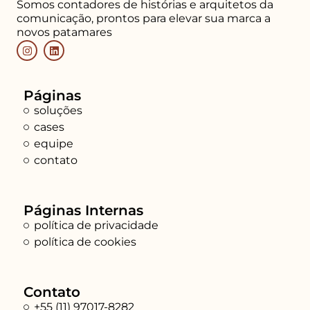
Somos contadores de histórias e arquitetos da
comunicação, prontos para elevar sua marca a
novos patamares
Páginas
soluções
cases
equipe
contato
Páginas Internas
política de privacidade
política de cookies
Contato
+55 (11) 97017-8282