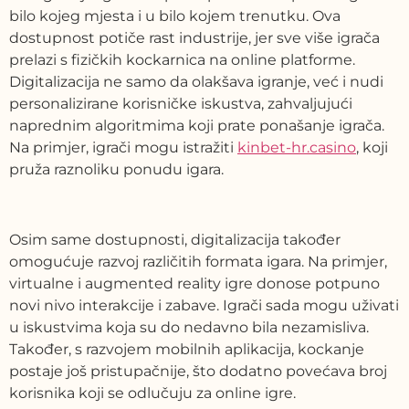
bilo kojeg mjesta i u bilo kojem trenutku. Ova
dostupnost potiče rast industrije, jer sve više igrača
prelazi s fizičkih kockarnica na online platforme.
Digitalizacija ne samo da olakšava igranje, već i nudi
personalizirane korisničke iskustva, zahvaljujući
naprednim algoritmima koji prate ponašanje igrača.
Na primjer, igrači mogu istražiti
kinbet-hr.casino
, koji
pruža raznoliku ponudu igara.
Osim same dostupnosti, digitalizacija također
omogućuje razvoj različitih formata igara. Na primjer,
virtualne i augmented reality igre donose potpuno
novi nivo interakcije i zabave. Igrači sada mogu uživati
u iskustvima koja su do nedavno bila nezamisliva.
Također, s razvojem mobilnih aplikacija, kockanje
postaje još pristupačnije, što dodatno povećava broj
korisnika koji se odlučuju za online igre.