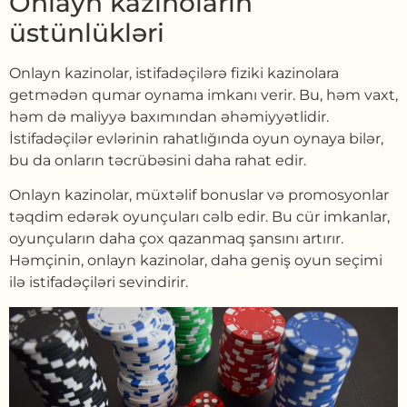
Onlayn kazinoların
üstünlükləri
Onlayn kazinolar, istifadəçilərə fiziki kazinolara
getmədən qumar oynama imkanı verir. Bu, həm vaxt,
həm də maliyyə baxımından əhəmiyyətlidir.
İstifadəçilər evlərinin rahatlığında oyun oynaya bilər,
bu da onların təcrübəsini daha rahat edir.
Onlayn kazinolar, müxtəlif bonuslar və promosyonlar
təqdim edərək oyunçuları cəlb edir. Bu cür imkanlar,
oyunçuların daha çox qazanmaq şansını artırır.
Həmçinin, onlayn kazinolar, daha geniş oyun seçimi
ilə istifadəçiləri sevindirir.