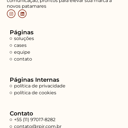
comunicação, prontos para elevar sua marca a
novos patamares
Páginas
soluções
cases
equipe
contato
Páginas Internas
política de privacidade
política de cookies
Contato
+55 (11) 97017-8282
contato@rpjr.com.br