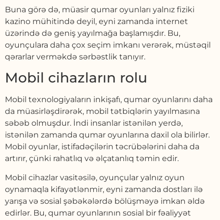
Buna görə də, müasir qumar oyunları yalnız fiziki
kazino mühitində deyil, eyni zamanda internet
üzərində də geniş yayılmağa başlamışdır. Bu,
oyunçulara daha çox seçim imkanı verərək, müstəqil
qərarlar verməkdə sərbəstlik tanıyır.
Mobil cihazların rolu
Mobil texnologiyaların inkişafı, qumar oyunlarını daha
da müasirləşdirərək, mobil tətbiqlərin yayılmasına
səbəb olmuşdur. İndi insanlar istənilən yerdə,
istənilən zamanda qumar oyunlarına daxil ola bilirlər.
Mobil oyunlar, istifadəçilərin təcrübələrini daha da
artırır, çünki rahatlıq və əlçatanlıq təmin edir.
Mobil cihazlar vasitəsilə, oyunçular yalnız oyun
oynamaqla kifayətlənmir, eyni zamanda dostları ilə
yarışa və sosial şəbəkələrdə bölüşməyə imkan əldə
edirlər. Bu, qumar oyunlarının sosial bir fəaliyyət