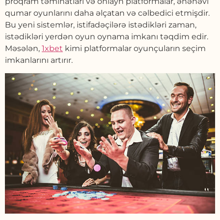
proqram təminatları və onlayn platformalar, ənənəvi
qumar oyunlarını daha əlçatan və cəlbedici etmişdir.
Bu yeni sistemlər, istifadəçilərə istədikləri zaman,
istədikləri yerdən oyun oynama imkanı təqdim edir.
Məsələn,
1xbet
kimi platformalar oyunçuların seçim
imkanlarını artırır.