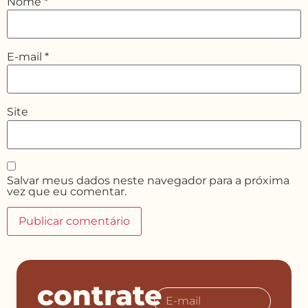
Nome
*
E-mail
*
Site
Salvar meus dados neste navegador para a próxima
vez que eu comentar.
contrate