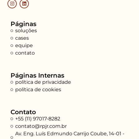
Páginas
soluções
cases
equipe
contato
Páginas Internas
política de privacidade
política de cookies
Contato
+55 (11) 97017-8282
contato@rpjr.com.br
Av. Eng. Luís Edmundo Carrijo Coube, 14-01 -