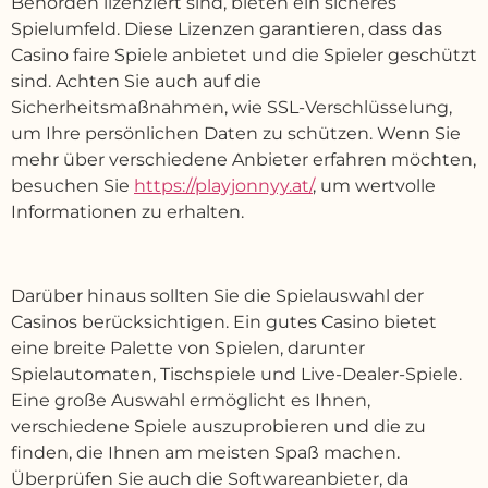
Behörden lizenziert sind, bieten ein sicheres
Spielumfeld. Diese Lizenzen garantieren, dass das
Casino faire Spiele anbietet und die Spieler geschützt
sind. Achten Sie auch auf die
Sicherheitsmaßnahmen, wie SSL-Verschlüsselung,
um Ihre persönlichen Daten zu schützen. Wenn Sie
mehr über verschiedene Anbieter erfahren möchten,
besuchen Sie
https://playjonnyy.at/
, um wertvolle
Informationen zu erhalten.
Darüber hinaus sollten Sie die Spielauswahl der
Casinos berücksichtigen. Ein gutes Casino bietet
eine breite Palette von Spielen, darunter
Spielautomaten, Tischspiele und Live-Dealer-Spiele.
Eine große Auswahl ermöglicht es Ihnen,
verschiedene Spiele auszuprobieren und die zu
finden, die Ihnen am meisten Spaß machen.
Überprüfen Sie auch die Softwareanbieter, da