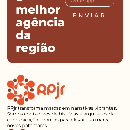
melhor
ENVIAR
agência
da
região
RPjr transforma marcas em narrativas vibrantes.
Somos contadores de histórias e arquitetos da
comunicação, prontos para elevar sua marca a
novos patamares