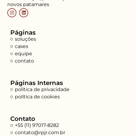
novos patamares
Páginas
soluções
cases
equipe
contato
Páginas Internas
política de privacidade
política de cookies
Contato
+55 (11) 97017-8282
contato@rpjr.com.br