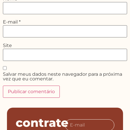
E-mail
*
Site
Salvar meus dados neste navegador para a próxima
vez que eu comentar.
contrate