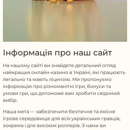
Інформація про наш сайт
На нашому сайті ви знайдете детальний огляд
найкращих онлайн-казино в Україні, які працюють
легально та мають ліцензію. Ми пропонуємо
інформацію про різноманітні ігри, бонуси та
умови гри, що допоможе вам зробити свідомий
вибір.
Наша мета — забезпечити безпечне та якісне
ігрове середовище для всіх українських гравців,
зокрема і для високих роллерів. З нами ви