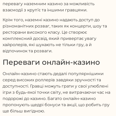
перевагу наземним казино за можливість
взаємодії з круп’є та іншими гравцями.
Крім того, наземні казино надають доступ до
різноманітних розваг, таких як концерти, шоу та
ресторани високого класу. Це створює
комплексний досвід, який привертає увагу
хайролерів, які шукають не тільки гру, а й
відпочинок та розваги.
Переваги онлайн-казино
Онлайн-казино стають дедалі популярнішими
серед високих роллерів завдяки зручності та
доступності. Гравці можуть грати у свої улюблені
ігри з будь-якої точки світу, не витрачаючи час на
подорожі до казино. Багато онлайн-казино
пропонують щедрі бонуси та акції, що робить гру
ще більш вигідною.