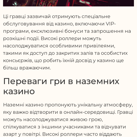
Ці гравці зазвичай отримують спеціальне
обслуговування від казино, включаючи VIP-
програми, ексклюзивні бонуси та запрошення на
розкішні події. Високі роллери можуть
насолоджуватися особливими привілеями,
такими як доступ до закритих залів та особистих
консьєржів, що робить їхній досвід у казино ще
більш вражаючим.
Переваги гри в наземних
казино
Наземні казино пропонують унікальну атмосферу,
яку важко відтворити в онлайн-середовищі. Гравці
можуть насолоджуватися живою грою,
спілкуватися з іншими учасниками та відчувати
азарт у повітрі. Високі роллери часто віддають