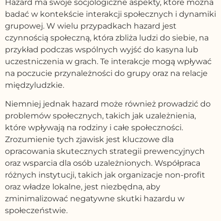
Hazard ma swoje socjologiczne aspekty, które można
badać w kontekście interakcji społecznych i dynamiki
grupowej. W wielu przypadkach hazard jest
czynnością społeczną, która zbliża ludzi do siebie, na
przykład podczas wspólnych wyjść do kasyna lub
uczestniczenia w grach. Te interakcje mogą wpływać
na poczucie przynależności do grupy oraz na relacje
międzyludzkie.
Niemniej jednak hazard może również prowadzić do
problemów społecznych, takich jak uzależnienia,
które wpływają na rodziny i całe społeczności.
Zrozumienie tych zjawisk jest kluczowe dla
opracowania skutecznych strategii prewencyjnych
oraz wsparcia dla osób uzależnionych. Współpraca
różnych instytucji, takich jak organizacje non-profit
oraz władze lokalne, jest niezbędna, aby
zminimalizować negatywne skutki hazardu w
społeczeństwie.