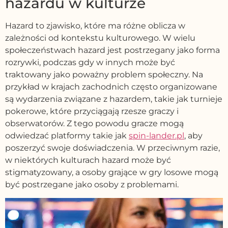
hazardu w kulturze
Hazard to zjawisko, które ma różne oblicza w
zależności od kontekstu kulturowego. W wielu
społeczeństwach hazard jest postrzegany jako forma
rozrywki, podczas gdy w innych może być
traktowany jako poważny problem społeczny. Na
przykład w krajach zachodnich często organizowane
są wydarzenia związane z hazardem, takie jak turnieje
pokerowe, które przyciągają rzesze graczy i
obserwatorów. Z tego powodu gracze mogą
odwiedzać platformy takie jak
spin-lander.pl
, aby
poszerzyć swoje doświadczenia. W przeciwnym razie,
w niektórych kulturach hazard może być
stigmatyzowany, a osoby grające w gry losowe mogą
być postrzegane jako osoby z problemami.