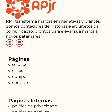
RPjr transforma marcas em narrativas vibrantes.
Somos contadores de histórias e arquitetos da
comunicação, prontos para elevar sua marca a
novos patamares
Páginas
soluções
cases
equipe
contato
Páginas Internas
política de privacidade