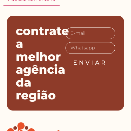
contrate
a
melhor
ENVIAR
agência
da
região