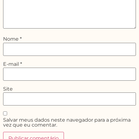
Nome
*
E-mail
*
Site
Salvar meus dados neste navegador para a próxima
vez que eu comentar.