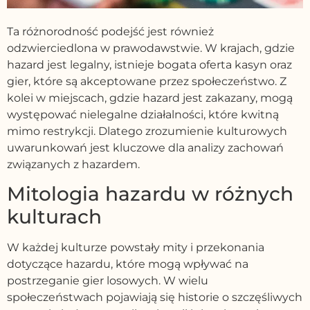
Ta różnorodność podejść jest również
odzwierciedlona w prawodawstwie. W krajach, gdzie
hazard jest legalny, istnieje bogata oferta kasyn oraz
gier, które są akceptowane przez społeczeństwo. Z
kolei w miejscach, gdzie hazard jest zakazany, mogą
występować nielegalne działalności, które kwitną
mimo restrykcji. Dlatego zrozumienie kulturowych
uwarunkowań jest kluczowe dla analizy zachowań
związanych z hazardem.
Mitologia hazardu w różnych
kulturach
W każdej kulturze powstały mity i przekonania
dotyczące hazardu, które mogą wpływać na
postrzeganie gier losowych. W wielu
społeczeństwach pojawiają się historie o szczęśliwych