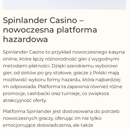
Spinlander Casino –
nowoczesna platforma
hazardowa
Spinlander Casino to przykład nowoczesnego kasyna
online, które łączy różnorodność gier z wygodnymi
metodami płatności. Dzięki szerokiemu wyborowi
gier, od slotów po gry stołowe, gracze z Polski mają
możliwość wyboru formy hazardu, która najbardziej
im odpowiada. Platforma ta zapewnia również różne
promocje, cashbacki oraz turnieje, co zwiększa
atrakcyjność oferty.
Platforma Spinlander jest dostosowana do potrzeb
nowoczesnych graczy, oferując im nie tylko
emocjonujące doświadczenia, ale także