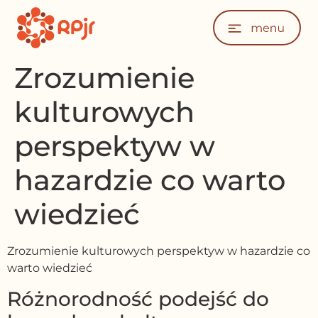
Zrozumienie
kulturowych
perspektyw w
hazardzie co warto
wiedzieć
Zrozumienie kulturowych perspektyw w hazardzie co
warto wiedzieć
Różnorodność podejść do